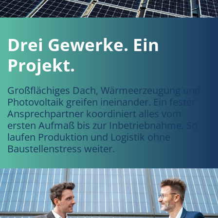
Drei Gewerke. Ein
Projekt.
Großflächiges Dach, Wärmeerzeugung und
Photovoltaik greifen ineinander. Ein fester
Ansprechpartner koordiniert alles vom
ersten Aufmaß bis zur Inbetriebnahme. So
laufen Produktion und Logistik ohne
Baustellenstress weiter.