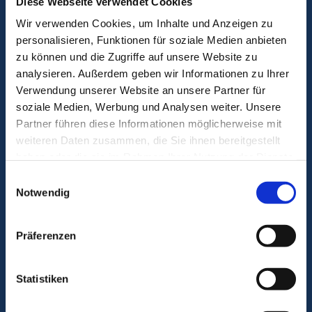
Diese Webseite verwendet Cookies
Liquidität sichern.
Eigenstrom
Wir verwenden Cookies, um Inhalte und Anzeigen zu
reduziert die Betriebskosten und
personalisieren, Funktionen für soziale Medien anbieten
verbessert die Marge.
zu können und die Zugriffe auf unsere Website zu
Fördermittel nutzen.
Wir bereiten jede
analysieren. Außerdem geben wir Informationen zu Ihrer
Unterlage vor, damit Zuschüsse und
Verwendung unserer Website an unsere Partner für
steuerliche Vorteile pünktlich fließen.
Innovation zeigen.
Moderne Energie
soziale Medien, Werbung und Analysen weiter. Unsere
stärkt Marke und Arbeitgeber­
Partner führen diese Informationen möglicherweise mit
attraktivität.
weiteren Daten zusammen, die Sie ihnen bereitgestellt
ESG Score verbessern.
Nachhaltige
haben oder die sie im Rahmen Ihrer Nutzung der Dienste
Energieprojekte zahlen direkt auf Ihre
gesammelt haben.
Einwilligungsauswahl
ESG-Kennzahlen ein – ein Plus für
Notwendig
Investoren, Kunden und
Ratingagenturen.
Präferenzen
Ablauf mit klaren
Statistiken
Zahlen